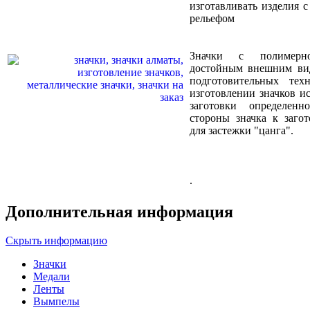
изготавливать изделия 
рельефом
Значки с полимерн
достойным внешним вид
подготовительных тех
изготовлении значков и
заготовки определен
стороны значка к загот
для застежки "цанга".
.
Дополнительная информация
Скрыть информацию
Значки
Медали
Ленты
Вымпелы