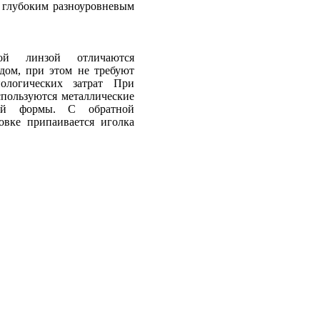
с глубоким разноуровневым
ой линзой отличаются
ом, при этом не требуют
нологических затрат При
спользуются металлические
ной формы. С обратной
овке припаивается иголка