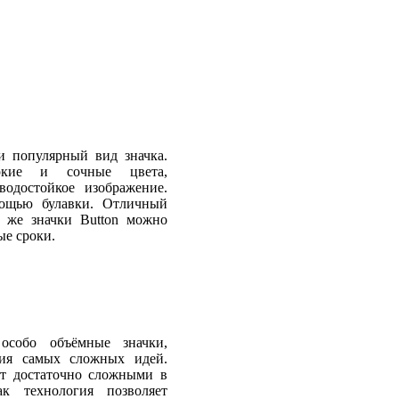
 популярный вид значка.
ркие и сочные цвета,
водостойкое изображение.
мощью булавки. Отличный
 же значки Button можно
ые сроки.
особо объёмные значки,
ния самых сложных идей.
т достаточно сложными в
к технология позволяет