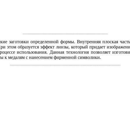
производство медалей медали нагрудные спортивные под заказ срочное изготовление медали всех видов медали под полимер срочное изготовление медалей медали
ские заготовки определенной формы. Внутренняя плоская част
ри этом образуется эффект линзы, который придает изображению
оцессе использования. Данная технология позволяет изготов
ты к медалям с нанесением фирменной символики.
изготовление медалей медали срочно медали под заказ медали в сжаты сроки медали Алматы медали купить в Алматы где купить медали Алматы поставка медалей доставка медали медали в большом количестве