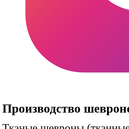
Производство шевроно
Тканые шевроны (тканные