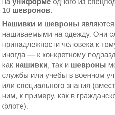
на
униформе
одного из спецпо
10
шевронов
.
Нашивки и шевроны
являются
нашиваемыми на одежду. Они с
принадлежности человека к тому
иногда — к конкретному подразд
как
нашивки
, так и
шевроны
мо
службы или учебы в военном учи
или специального знания (вмест
ним, к примеру, как в гражданс
флоте).